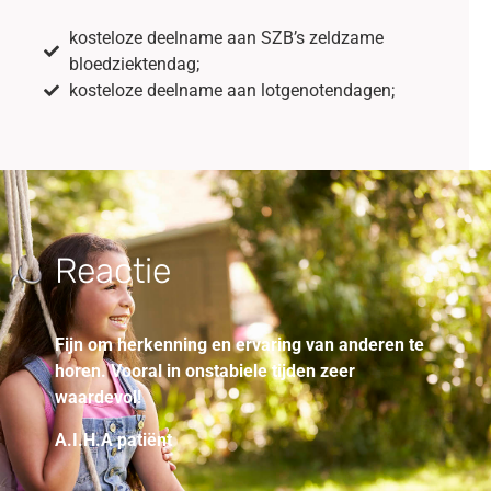
kosteloze deelname aan SZB’s zeldzame
bloedziektendag;
kosteloze deelname aan lotgenotendagen;
Reactie
Fijn om herkenning en ervaring van anderen te
horen. Vooral in onstabiele tijden zeer
waardevol!
A.I.H.A patiënt